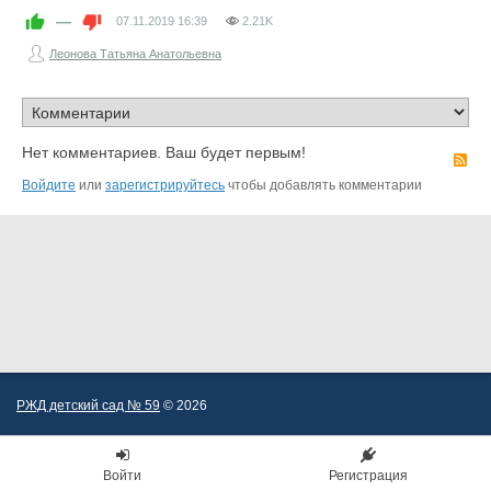
—
07.11.2019
16:39
2.21K
Леонова Татьяна Анатольевна
Нет комментариев. Ваш будет первым!
R
Войдите
или
зарегистрируйтесь
чтобы добавлять комментарии
РЖД детский сад № 59
© 2026
Войти
Регистрация