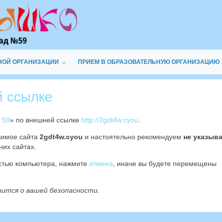
НОЙ ОРГАНИЗАЦИИ
ПРИЕМ В ОБРАЗОВАТЕЛЬНУЮ ОРГАНИЗАЦИЮ
й ссылке
 59
» по внешней ссылке
http://2gdt4w.cyou
.
жимое сайта
2gdt4w.cyou
и настоятельно рекомендуем
не указыв
них сайтах.
остью компьютера, нажмите
отмена
, иначе вы будете перемещены
тится о вашей безопасности.