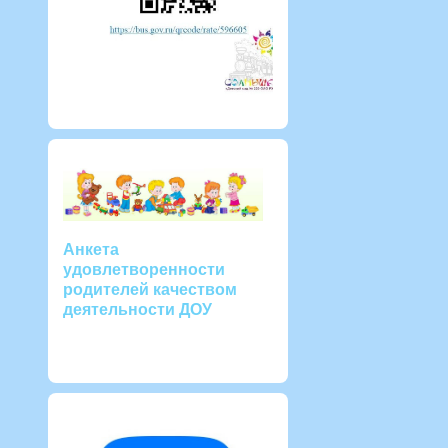
Анкета
удовлетворенности
родителей качеством
деятельности ДОУ