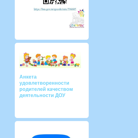
Анкета
удовлетворенности
родителей качеством
деятельности ДОУ