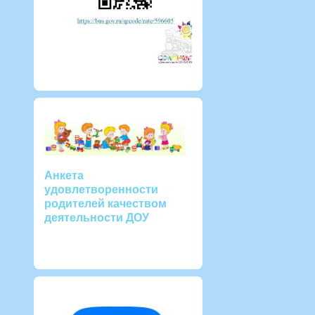
Анкета
удовлетворенности
родителей качеством
деятельности ДОУ