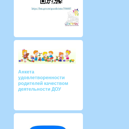
Анкета
удовлетворенности
родителей качеством
деятельности ДОУ