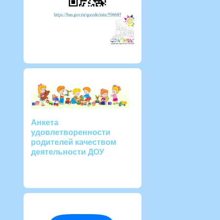
Анкета
удовлетворенности
родителей качеством
деятельности ДОУ