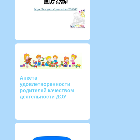
Анкета
удовлетворенности
родителей качеством
деятельности ДОУ