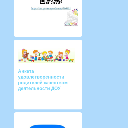
Анкета
удовлетворенности
родителей качеством
деятельности ДОУ