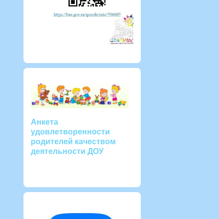
Анкета
удовлетворенности
родителей качеством
деятельности ДОУ