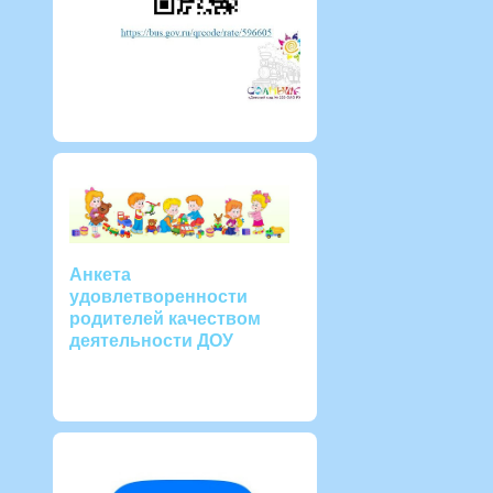
Анкета
удовлетворенности
родителей качеством
деятельности ДОУ