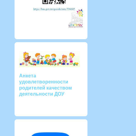
Анкета
удовлетворенности
родителей качеством
деятельности ДОУ