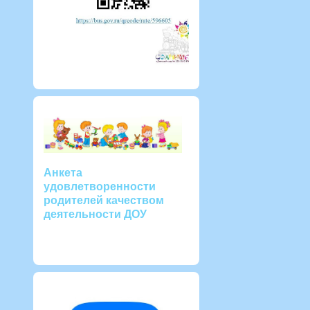
Анкета
удовлетворенности
родителей качеством
деятельности ДОУ