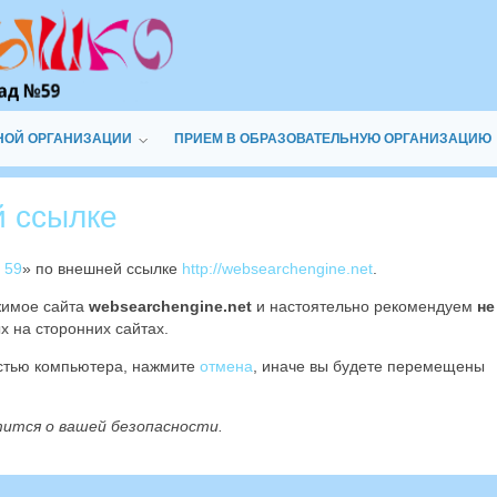
НОЙ ОРГАНИЗАЦИИ
ПРИЕМ В ОБРАЗОВАТЕЛЬНУЮ ОРГАНИЗАЦИЮ
й ссылке
 59
» по внешней ссылке
http://websearchengine.net
.
жимое сайта
websearchengine.net
и настоятельно рекомендуем
не
х на сторонних сайтах.
остью компьютера, нажмите
отмена
, иначе вы будете перемещены
тится о вашей безопасности.