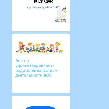
Анкета
удовлетворенности
родителей качеством
деятельности ДОУ