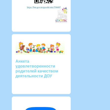
Анкета
удовлетворенности
родителей качеством
деятельности ДОУ