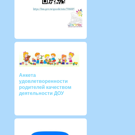
Анкета
удовлетворенности
родителей качеством
деятельности ДОУ