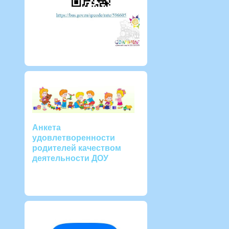
Анкета
удовлетворенности
родителей качеством
деятельности ДОУ