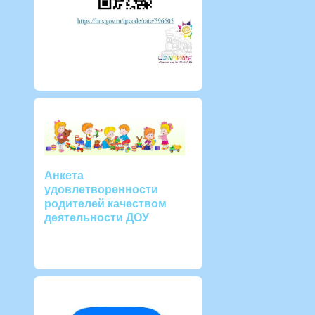
Анкета
удовлетворенности
родителей качеством
деятельности ДОУ