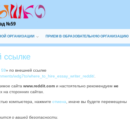
НОЙ ОРГАНИЗАЦИИ
ПРИЕМ В ОБРАЗОВАТЕЛЬНУЮ ОРГАНИЗАЦИЮ
й ссылке
 59
» по внешней ссылке
omments/wdg7to/where_to_hire_essay_writer_reddit/
.
жимое сайта
www.reddit.com
и настоятельно рекомендуем
не
х на сторонних сайтах.
остью компьютера, нажмите
отмена
, иначе вы будете перемещены
тится о вашей безопасности.