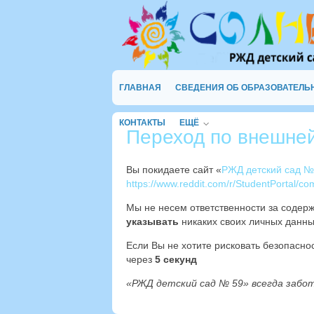
ГЛАВНАЯ
СВЕДЕНИЯ ОБ ОБРАЗОВАТЕЛЬ
КОНТАКТЫ
ЕЩЁ
Переход по внешне
Вы покидаете сайт «
РЖД детский сад №
https://www.reddit.com/r/StudentPortal/c
Мы не несем ответственности за содер
указывать
никаких своих личных данны
Если Вы не хотите рисковать безопасн
через
4
секунд
«РЖД детский сад № 59» всегда забо