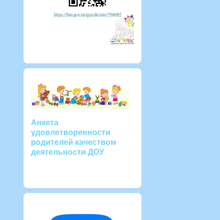
Анкета
удовлетворенности
родителей качеством
деятельности ДОУ