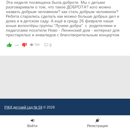
Эта неделя посвящена была доброте. Мы с детьми
разговаривали о том, что такое ДОБРОТА? кого можно
назвать добрым человеком? как стать добрым человеком?
Ребята старались сделать как можно больше добрых дел и
дома и в детском саду. А ещё в среду 26 февраля наши
юные волонтёры группы "Лучики добра" с родителями и
педагогами посетили Ново - Ленинский дом - интернат для
престарелых и инвалидов с благотворительным концертом.
—
789
0
РЖД детский сад № 59
© 2026
Войти
Регистрация