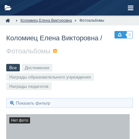
Коломиец Елена Викторовна
Фотоальбомы
0
Коломиец Елена Викторовна
/
Фотоальбомы
RSS
Все
Достижения
Награды образовательного учреждения
Награды педагогов
Показать фильтр
Нет фото