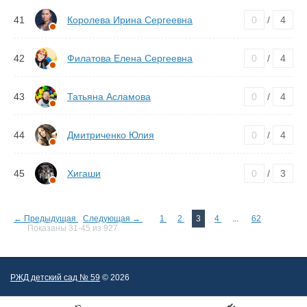
41
Королева Ирина Сергеевна
0
/
4
42
Филатова Елена Сергеевна
0
/
4
43
Татьяна Асламова
0
/
4
44
Дмитриченко Юлия
0
/
4
45
Хигаши
0
/
3
← Предыдущая
Следующая →
1
2
3
4
...
62
Показаны 31-45 из 927
РЖД детский сад № 59
© 2026