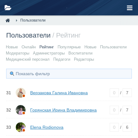
Пользователи
Пользователи
/ Рейтинг
Новые
Онлайн
Рейтинг
Популярные
Новые
Пользователи
Модераторы
Администраторы
Воспитатели
Медицинский персонал
Педагоги
Редакторы
Показать фильтр
31
Верзакова Галина Ивановна
0
/
7
32
Горянская Ирина Владимировна
0
/
7
33
Elena Rodionova
0
/
6