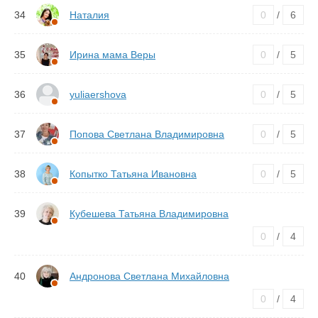
34
Наталия
0
/
6
35
Ирина мама Веры
0
/
5
36
yuliaershova
0
/
5
37
Попова Светлана Владимировна
0
/
5
38
Копытко Татьяна Ивановна
0
/
5
39
Кубешева Татьяна Владимировна
0
/
4
40
Андронова Светлана Михайловна
0
/
4