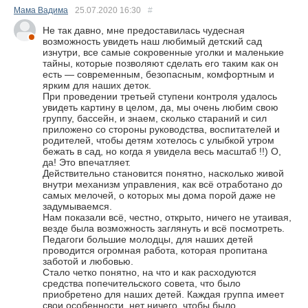
Мама Вадима
25.07.2020
16:30
#
Не так давно, мне предоставилась чудесная
возможность увидеть наш любимый детский сад
изнутри, все самые сокровенные уголки и маленькие
тайны, которые позволяют сделать его таким как он
есть — современным, безопасным, комфортным и
ярким для наших деток.
При проведении третьей ступени контроля удалось
увидеть картину в целом, да, мы очень любим свою
группу, бассейн, и знаем, сколько стараний и сил
приложено со стороны руководства, воспитателей и
родителей, чтобы детям хотелось с улыбкой утром
бежать в сад, но когда я увидела весь масштаб !!) О,
да! Это впечатляет.
Действительно становится понятно, насколько живой
внутри механизм управления, как всё отработано до
самых мелочей, о которых мы дома порой даже не
задумываемся.
Нам показали всё, честно, открыто, ничего не утаивая,
везде была возможность заглянуть и всё посмотреть.
Педагоги большие молодцы, для наших детей
проводится огромная работа, которая пропитана
заботой и любовью.
Стало четко понятно, на что и как расходуются
средства попечительского совета, что было
приобретено для наших детей. Каждая группа имеет
свои особенности, нет ничего, чтобы было