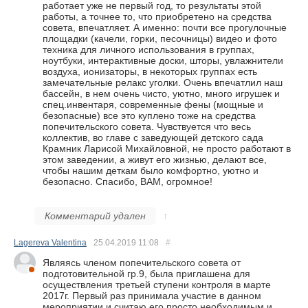
работает уже не первый год, то результаты этой
работы, а точнее то, что приобретено на средства
совета, впечатляет. А именно: почти все прогулочные
площадки (качели, горки, песочницы) видео и фото
техника для личного использования в группах,
ноутбуки, интерактивные доски, шторы, увлажнители
воздуха, ионизаторы, в некоторых группах есть
замечательные релакс уголки. Очень впечатлил наш
бассейн, в нем очень чисто, уютно, много игрушек и
спец.инвентаря, современные фены (мощные и
безопасные) все это куплено тоже на средства
попечительского совета. Чувствуется что весь
коллектив, во главе с заведующей детского сада
Крамник Ларисой Михайловной, не просто работают в
этом заведении, а живут его жизнью, делают все,
чтобы нашим деткам было комфортно, уютно и
безопасно. Спасибо, ВАМ, огромное!
Комментарий удален
↑
Lagereva Valentina
25.04.2019
11:08
#
Являясь членом попечительского совета от
подготовительной гр.9, была приглашена для
осуществления третьей ступени контроля в марте
2017г. Первый раз принимала участие в данном
мероприятии и считаю его просто необходимым и