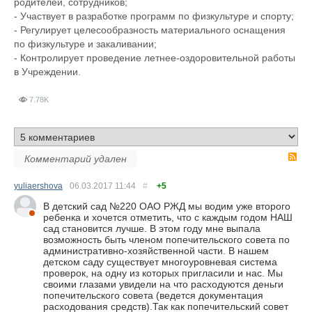
родителей, сотрудников;
- Участвует в разработке программ по физкультуре и спорту;
- Регулирует целесообразность материального оснащения
по физкультуре и закаливании;
- Контролирует проведение летнее-оздоровительной работы
в Учреждении.
7.78K
R
Комментарий удален
yuliaershova
06.03.2017
11:44
#
+5
В детский сад №220 ОАО РЖД мы водим уже второго
ребенка и хочется отметить, что с каждым годом НАШ
сад становится лучше. В этом году мне выпала
возможность быть членом попечительского совета по
административно-хозяйственной части. В нашем
детском саду существует многоуровневая система
проверок, на одну из которых пригласили и нас. Мы
своими глазами увидели на что расходуются деньги
попечительского совета (ведется документация
расходования средств).Так как попечительский совет