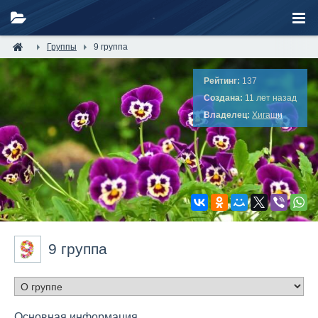
Группы
9 группа
Рейтинг:
137
Создана:
11 лет назад
Владелец:
Хигаши
9 группа
Основная информация