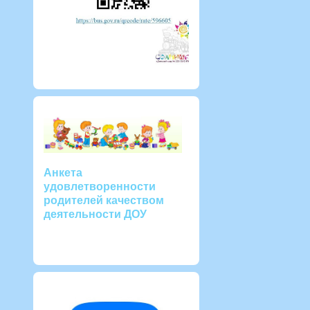
Анкета
удовлетворенности
родителей качеством
деятельности ДОУ