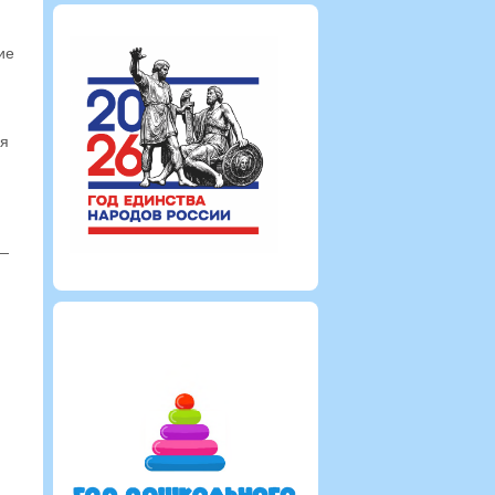
ие
ия
 —