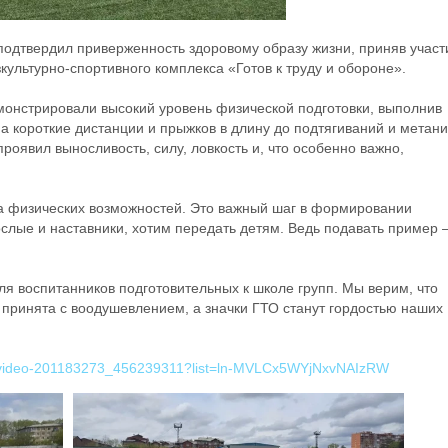
подтвердил приверженность здоровому образу жизни, приняв участ
культурно-спортивного комплекса «Готов к труду и обороне».
емонстрировали высокий уровень физической подготовки, выполнив
на короткие дистанции и прыжков в длину до подтягиваний и метан
роявил выносливость, силу, ловкость и, что особенно важно,
ка физических возможностей. Это важный шаг в формировании
рослые и наставники, хотим передать детям. Ведь подавать пример
я воспитанников подготовительных к школе групп. Мы верим, что
 принята с воодушевлением, а значки ГТО станут гордостью наших
ru/video-201183273_456239311?list=ln-MVLCx5WYjNxvNAIzRW