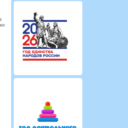
№
уже