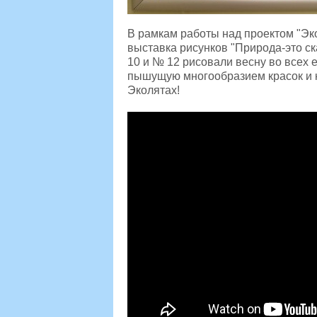
В рамкам работы над проектом "Эко
выставка рисунков "Природа-это ск
10 и № 12
рисовали весну во всех 
пышущую многообразием красок и к
Эколятах!