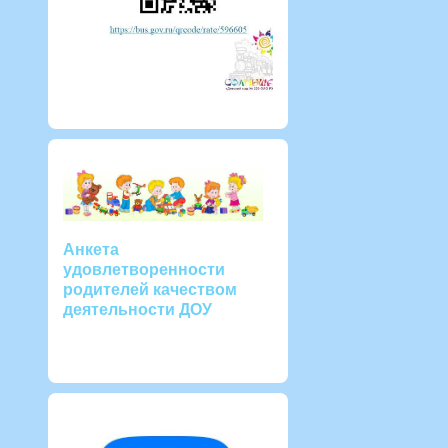
Анкета
удовлетворенности
родителей качеством
деятельности ДОУ