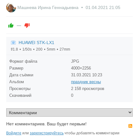
Машнева Ирина Геннадьевна
01.04.2021
21:05
—
HUAWEI STK-LX1
f/1.8
1/50s
200
5mm
27mm
Формат файла
JPG
Размер
4000×2256
Дата съёмки
31.03.2021
10:23
Альбом
праздник весны
Просмотры
2 158 просмотров
Скачиваний
0
Нет комментариев. Ваш будет первым!
R
Войдите
или
зарегистрируйтесь
чтобы добавлять комментарии