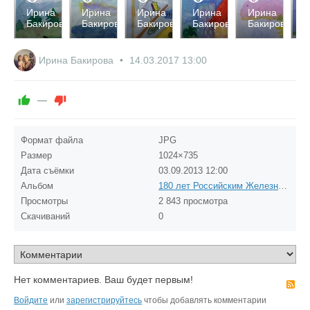
2958
2948
2846
2920
2790
2
Ирина
Ирина
Ирина
Ирина
Ирина
И
Бакирова
Бакирова
Бакирова
Бакирова
Бакирова
Б
0
0
0
0
0
0
0
0
0
0
Ирина Бакирова
14.03.2017
13:00
—
Формат файла
JPG
Размер
1024×735
Дата съёмки
03.09.2013
12:00
Альбом
180 лет Российским Железным Дорогам
Просмотры
2 843 просмотра
Скачиваний
0
Нет комментариев. Ваш будет первым!
R
Войдите
или
зарегистрируйтесь
чтобы добавлять комментарии