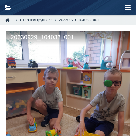
Старшая группа 9
20230929_104033_001
20230929_104033_001