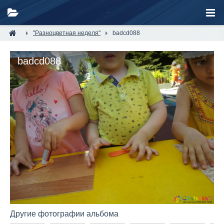
"Разноцветная неделя"
badcd088
badcd088
Другие фотографии альбома