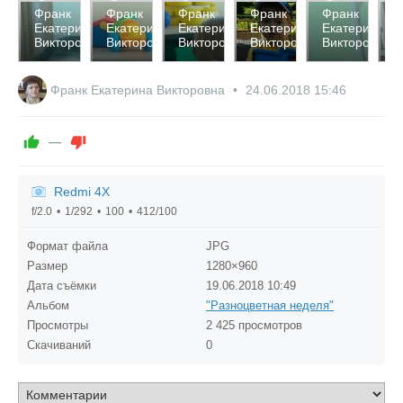
3028
2830
2667
3004
2727
2
Франк
Франк
Франк
Франк
Франк
Ф
Екатерина
Екатерина
Екатерина
Екатерина
Екатерина
Е
0
0
0
0
0
Викторовна
Викторовна
Викторовна
Викторовна
Викторовна
В
0
0
0
0
0
Франк Екатерина Викторовна
24.06.2018
15:46
—
Redmi 4X
f/2.0
1/292
100
412/100
Формат файла
JPG
Размер
1280×960
Дата съёмки
19.06.2018
10:49
Альбом
"Разноцветная неделя"
Просмотры
2 425 просмотров
Скачиваний
0