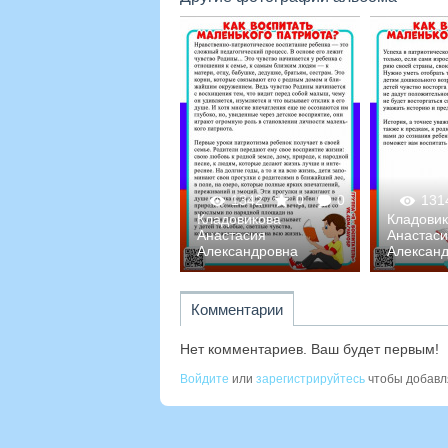
1247
0
0
1342
0
0
131
Кладовикова
Кладовикова
Кладови
Анастасия
Анастасия
Анастас
Александровна
Александровна
Алексан
Комментарии
Нет комментариев. Ваш будет первым!
Войдите
или
зарегистрируйтесь
чтобы добавл