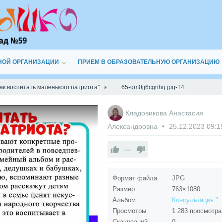
НОЙ ОРГАНИЗАЦИИ
ПРИЕМ В ОБРАЗОВАТЕЛЬНУЮ ОРГАНИЗАЦИЮ
ак воспитать маленького патриота"
65-qm0jj6cgnhq.jpg-14
Кладовикова Анастасия
Александровна
25.12.2023
09:1
—
Формат файла
JPG
Размер
763×1080
Альбом
Консультация "Как воспитать м
Просмотры
1 283 просмотра
Скачиваний
0