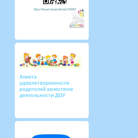
Анкета
удовлетворенности
родителей качеством
деятельности ДОУ