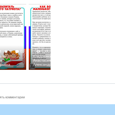
4
0
0
1302
0
0
1345
0
кова
Кладовикова
Кладовикова
ия
Анастасия
Анастасия
дровна
Александровна
Александровна
ять комментарии