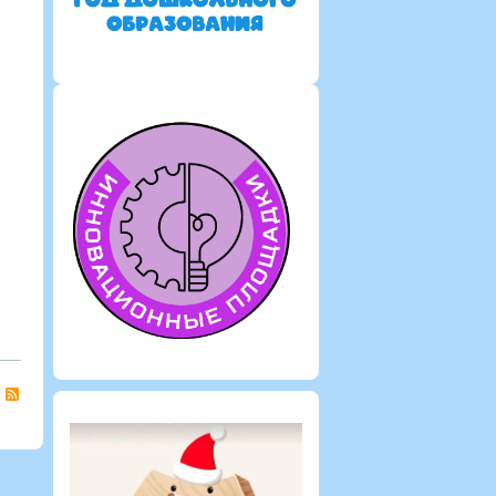
0
1231
0
0
1230
0
0
Кладовикова
Кладовикова
Анастасия
Анастасия
Александровна
Александровна
RSS