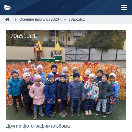
Осенние прогулки 2020 г.
70a51dc1
70a51dc1
Другие фотографии альбома