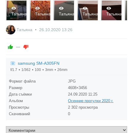
2211
2189
2203
2190
2312
2
Татьяна
Татьяна
Татьяна
Татьяна
Татьяна
Т
0
0
0
0
0
0
0
0
0
0
Татьяна
26.10.2020
13:26
—
samsung SM-A305FN
f/1.7
1/362
100
3mm
26mm
Формат файла
JPG
Размер
4608×3456
Дата съёмки
24.09.2020
11:25
Альбом
Осенние прогулки 2020 г.
Просмотры
2 302 просмотра
Скачиваний
0