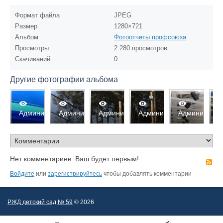
Формат файла
JPEG
Размер
1280×721
Альбом
Фотоотчеты профсоюза
Просмотры
2 280 просмотров
Скачиваний
0
Другие фотографии альбома
2668
2615
2647
2654
2602
2
Администратор
Администратор
Администратор
Администратор
Администрат
А
0
0
0
0
0
0
0
0
0
0
Нет комментариев. Ваш будет первым!
R
Войдите
или
зарегистрируйтесь
чтобы добавлять комментарии
РЖД детский сад № 59
© 2026