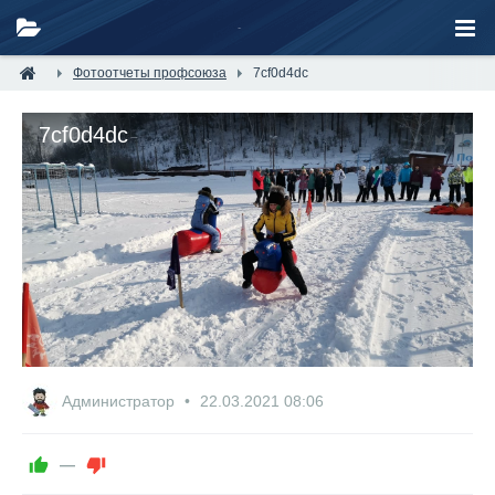
Фотоотчеты профсоюза
7cf0d4dc
7cf0d4dc
Администратор
22.03.2021
08:06
—