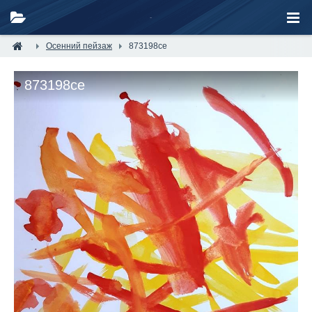
Осенний пейзаж
873198ce
873198ce