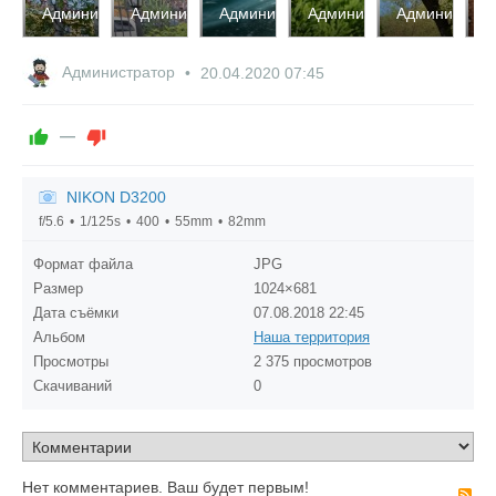
2812
2796
2819
2843
2829
2
Администратор
Администратор
Администратор
Администратор
Администрат
А
0
0
0
0
0
0
0
0
0
0
Администратор
20.04.2020
07:45
—
NIKON D3200
f/5.6
1/125s
400
55mm
82mm
Формат файла
JPG
Размер
1024×681
Дата съёмки
07.08.2018
22:45
Альбом
Наша территория
Просмотры
2 375 просмотров
Скачиваний
0
Нет комментариев. Ваш будет первым!
R