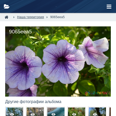
Наша территория
9065eea5
9065eea5
Другие фотографии альбома