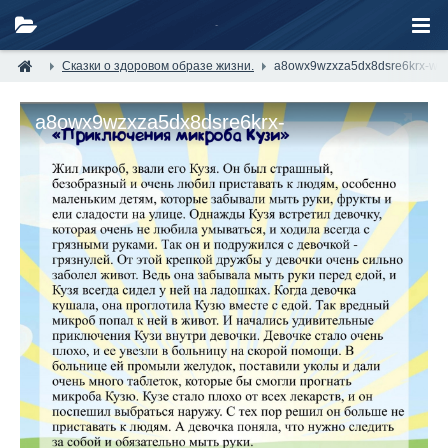
Сказки о здоровом образе жизни.
a8owx9wzxza5dx8dsre6krx-w0
a8owx9wzxza5dx8dsre6krx-
w0qoyhd2xd7rz3frvuw26_whmhnkp9jhotogdc