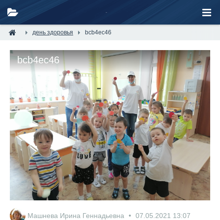
день здоровья
bcb4ec46
bcb4ec46
Машнева Ирина Геннадьевна
07.05.2021
13:07