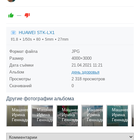
—
HUAWEI STK-LX1
f/1.8
1/50s
80
5mm
27mm
Формат файла
JPG
Размер
4000×3000
Дата съёмки
21.04.2021
11:21
Альбом
день здоровья
Просмотры
2 318 просмотров
Скачиваний
0
Другие фотографии альбома
2374
2426
2347
2488
2280
2
Машнева
Машнева
Машнева
Машнева
Машнева
М
Ирина
Ирина
Ирина
Ирина
Ирина
И
0
0
0
0
0
Геннадьевна
Геннадьевна
Геннадьевна
Геннадьевна
Геннадьевна
Г
0
0
0
0
0