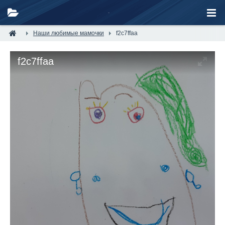
Наши любимые мамочки
f2c7ffaa
f2c7ffaa