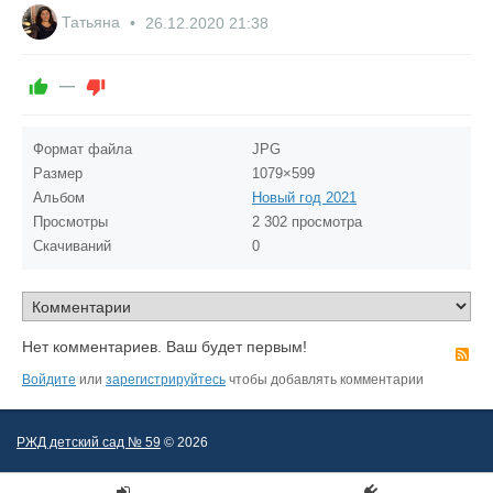
0
0
0
0
0
Татьяна
26.12.2020
21:38
—
Формат файла
JPG
Размер
1079×599
Альбом
Новый год 2021
Просмотры
2 302 просмотра
Скачиваний
0
Нет комментариев. Ваш будет первым!
R
Войдите
или
зарегистрируйтесь
чтобы добавлять комментарии
РЖД детский сад № 59
© 2026