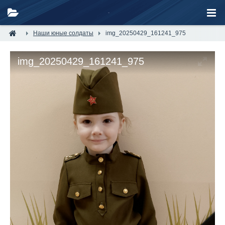
Наши юные солдаты
img_20250429_161241_975
img_20250429_161241_975