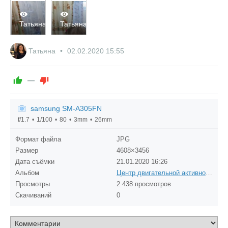
2364
2962
Татьяна
Татьяна
0
0
0
0
Татьяна
02.02.2020
15:55
—
samsung SM-A305FN
f/1.7
1/100
80
3mm
26mm
Формат файла
JPG
Размер
4608×3456
Дата съёмки
21.01.2020
16:26
Альбом
Центр двигательной активности группы
Просмотры
2 438 просмотров
Скачиваний
0