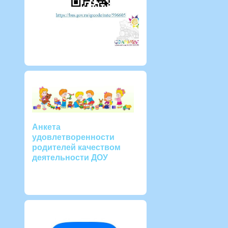
Анкета
удовлетворенности
родителей качеством
деятельности ДОУ