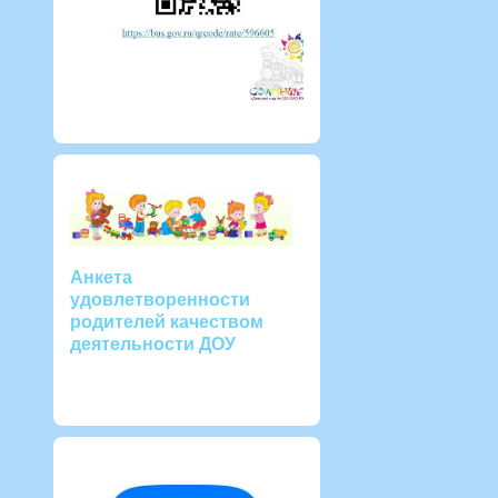
Анкета
удовлетворенности
родителей качеством
деятельности ДОУ