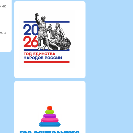
ник
ков