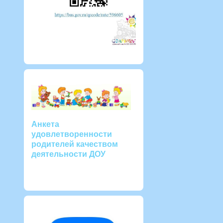
Анкета
удовлетворенности
родителей качеством
деятельности ДОУ