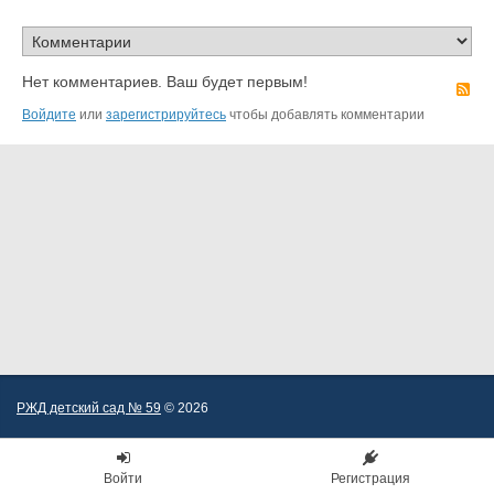
Нет комментариев. Ваш будет первым!
R
Войдите
или
зарегистрируйтесь
чтобы добавлять комментарии
РЖД детский сад № 59
© 2026
Войти
Регистрация