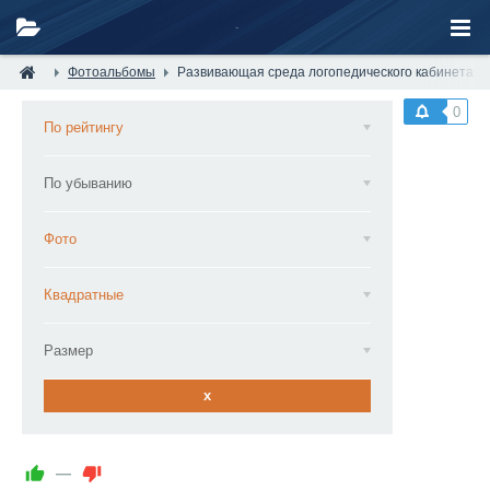
Фотоальбомы
Развивающая среда логопедического кабинета — 
0
По рейтингу
По убыванию
Фото
Квадратные
Размер
x
—