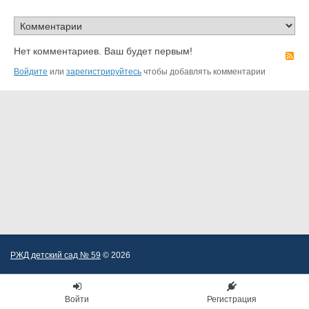
Нет комментариев. Ваш будет первым!
R
Войдите
или
зарегистрируйтесь
чтобы добавлять комментарии
РЖД детский сад № 59
© 2026
Войти
Регистрация