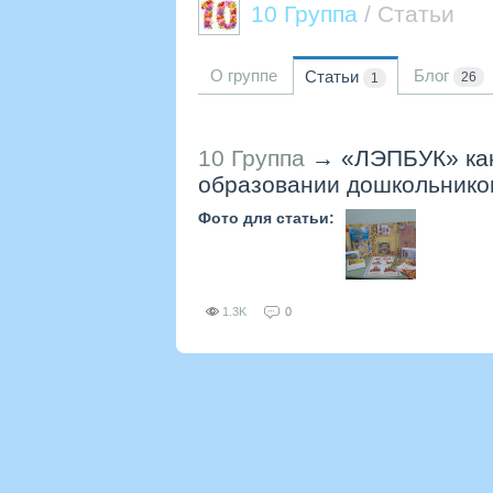
10 Группа
/ Статьи
О группе
Блог
Статьи
26
1
10 Группа
→
«ЛЭПБУК» как
образовании дошкольнико
Фото для статьи:
1.3K
0