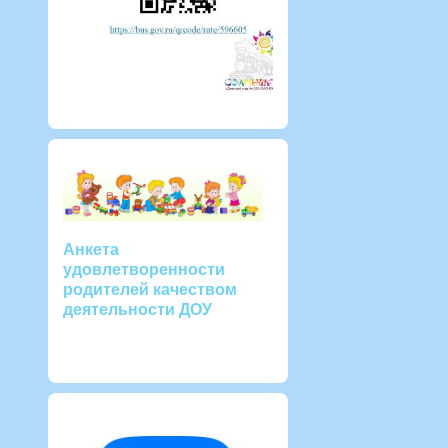
Анкета
удовлетворенности
родителей качеством
деятельности ДОУ