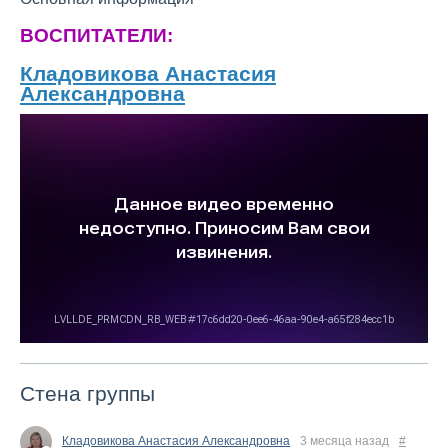
ВОСПИТАТЕЛИ:
Кладовикова Анастасия
Александровна
Стена группы
Кладовикова Анастасия Александровна
3 месяца назад
#