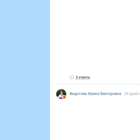
3 ответа
Федотова Ирина Викторовна
28 дней