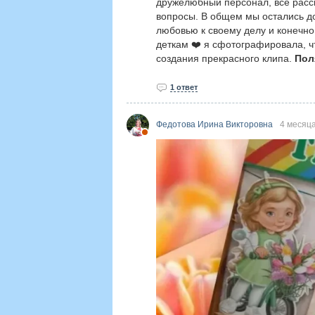
дружелюбный персонал, все расск
вопросы. В общем мы остались дов
любовью к своему делу и конечн
деткам ❤️ я сфотографировала, ч
создания прекрасного клипа.
Пол
1 ответ
Федотова Ирина Викторовна
4 месяц