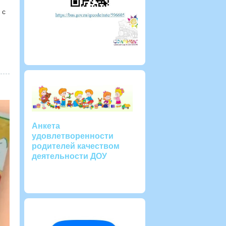
 с
Анкета
удовлетворенности
родителей качеством
деятельности ДОУ