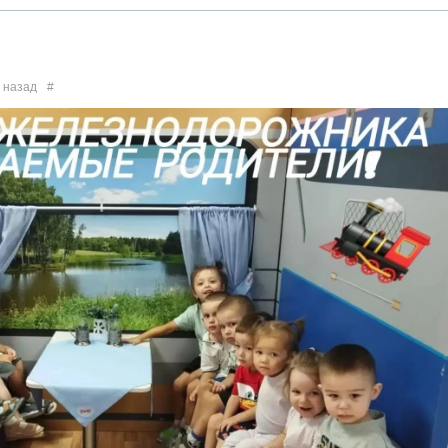
 назад
#