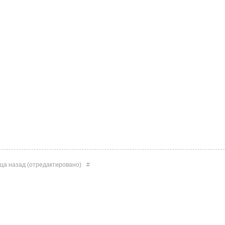
яца назад
(отредактировано)
#