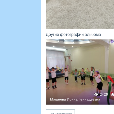
Другие фотографии альбома
2374
0
0
2426
дьевна
Машнева Ирина Геннадьевна