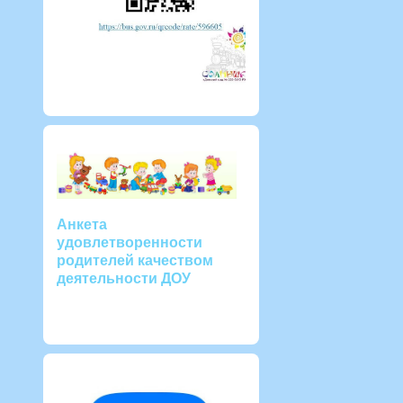
Анкета
удовлетворенности
родителей качеством
деятельности ДОУ