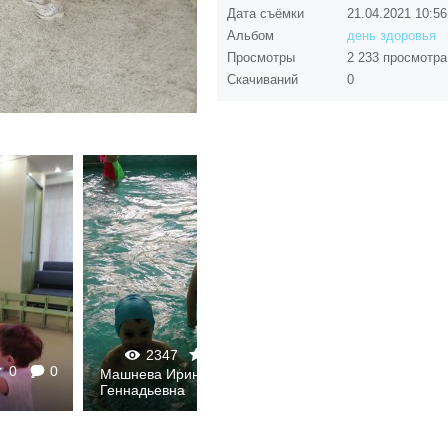
Дата съёмки
21.04.2021
10:56
Альбом
день здоровья
Просмотры
2 233 просмотра
Скачиваний
0
2347
0
0
0
0
Машнева Ирина
Геннадьевна
Машнева Ирина Генн