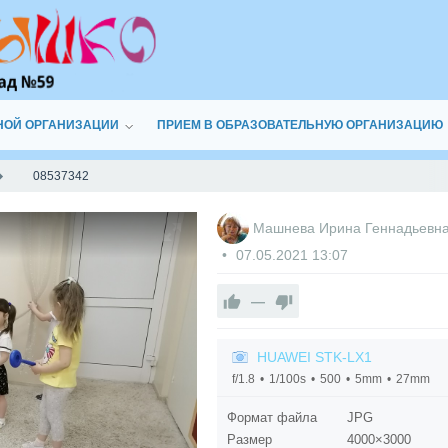
НОЙ ОРГАНИЗАЦИИ
ПРИЕМ В ОБРАЗОВАТЕЛЬНУЮ ОРГАНИЗАЦИЮ
08537342
Машнева Ирина Геннадьевн
07.05.2021
13:07
—
HUAWEI STK-LX1
f/1.8
1/100s
500
5mm
27mm
Формат файла
JPG
Размер
4000×3000