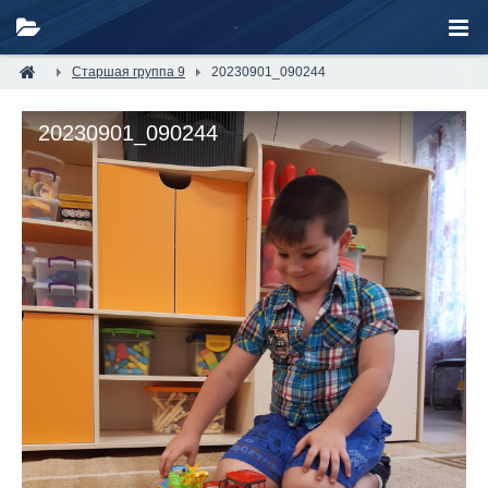
Старшая группа 9
20230901_090244
20230901_090244