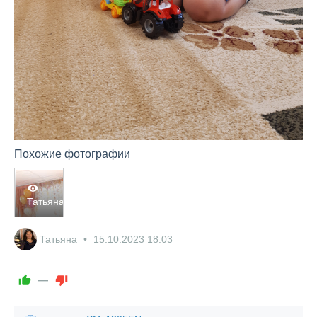
Похожие фотографии
1309
Татьяна
0
0
Татьяна
15.10.2023
18:03
—